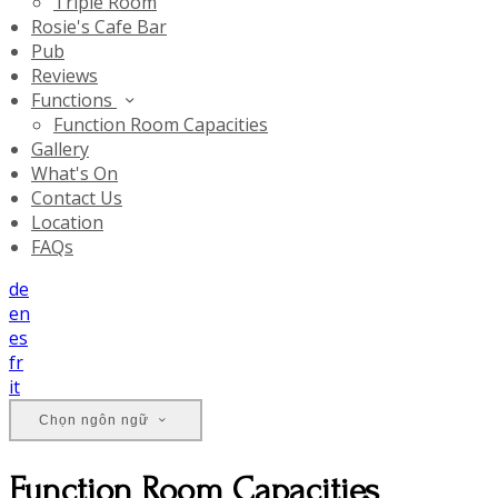
Triple Room
Rosie's Cafe Bar
Pub
Reviews
Functions
Function Room Capacities
Gallery
What's On
Contact Us
Location
FAQs
de
en
es
fr
it
Chọn ngôn ngữ
Function Room Capacities