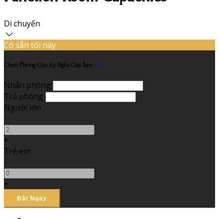
Di chuyển
Có sẵn tối nay
Chọn Phòng Cho Kỳ Nghỉ Của Bạn
Nhận phòng
Trả phòng
Người lớn
-
+
Trẻ em
-
+