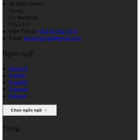
90 Main Street,
Gorey,
Co. Wexford,
Y25 E3V2
Điện Thoại
:
+353 53 942 1513
Email:
bookings.lga@gmail.com
Ngôn ngữ
Deutsch
English
Español
Français
Italiano
Chọn ngôn ngữ
Trang