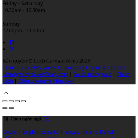
Friday - Saturday
10.30am - 12:30am
Sunday
12.00pm - 11.00pm
Bản quyền
©
Loch Garman Arms 2026
Cloud Diary PMS, Website, Booking Engine & Channel
Manager by GuestDiary.com
|
Sơ đồ trang web
|
Chính
sách
|
Điều khoản và điều kiện
Chọn ngôn ngữ
Deutsch
English
Español
Français
Italiano
Dansk