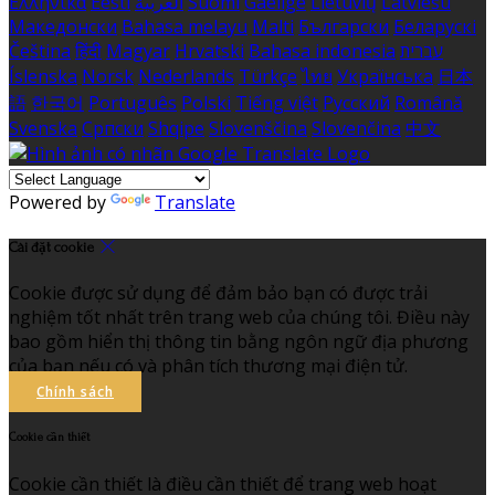
Ελληνικά
Eesti
العربية
Suomi
Gaeilge
Lietuvių
Latviešu
Македонски
Bahasa melayu
Malti
Български
Беларускі
Čeština
हिंदी
Magyar
Hrvatski
Bahasa indonesia
עברית
Íslenska
Norsk
Nederlands
Türkçe
ไทย
Українська
日本
語
한국어
Português
Polski
Tiếng việt
Русский
Română
Svenska
Српски
Shqipe
Slovenščina
Slovenčina
中文
Powered by
Translate
Cài đặt cookie
Cookie được sử dụng để đảm bảo bạn có được trải
nghiệm tốt nhất trên trang web của chúng tôi. Điều này
bao gồm hiển thị thông tin bằng ngôn ngữ địa phương
của bạn nếu có và phân tích thương mại điện tử.
Chính sách
Cookie cần thiết
Cookie cần thiết là điều cần thiết để trang web hoạt