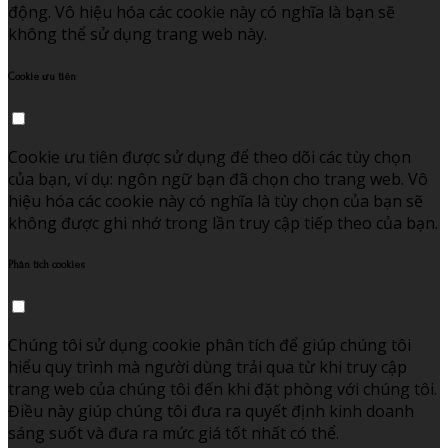
động. Vô hiệu hóa các cookie này có nghĩa là bạn sẽ
không thể sử dụng trang web này.
Cookie ưu tiên
Cookie ưu tiên được sử dụng để theo dõi các tùy chọn
của bạn, ví dụ: ngôn ngữ bạn đã chọn cho trang web. Vô
hiệu hóa các cookie này có nghĩa là tùy chọn của bạn sẽ
không được ghi nhớ trong lần truy cập tiếp theo của bạn.
Phân tích cookies
Chúng tôi sử dụng cookie phân tích để giúp chúng tôi
hiểu quy trình mà người dùng trải qua từ khi truy cập
trang web của chúng tôi đến khi đặt phòng với chúng tôi.
Điều này giúp chúng tôi đưa ra quyết định kinh doanh
sáng suốt và đưa ra mức giá tốt nhất có thể.