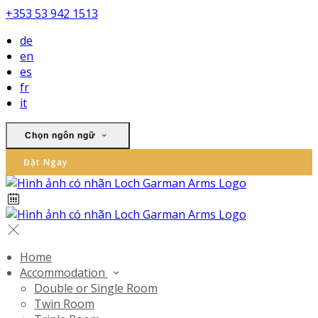
+353 53 942 1513
de
en
es
fr
it
Chọn ngôn ngữ
Đặt Ngay
Home
Accommodation
Double or Single Room
Twin Room