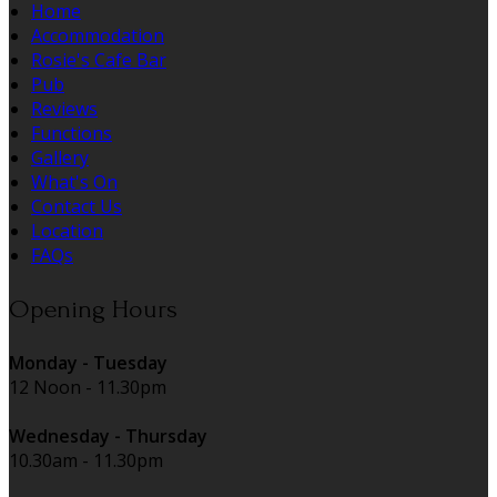
Home
Accommodation
Rosie's Cafe Bar
Pub
Reviews
Functions
Gallery
What's On
Contact Us
Location
FAQs
Opening Hours
Monday - Tuesday
12 Noon - 11.30pm
Wednesday - Thursday
10.30am - 11.30pm