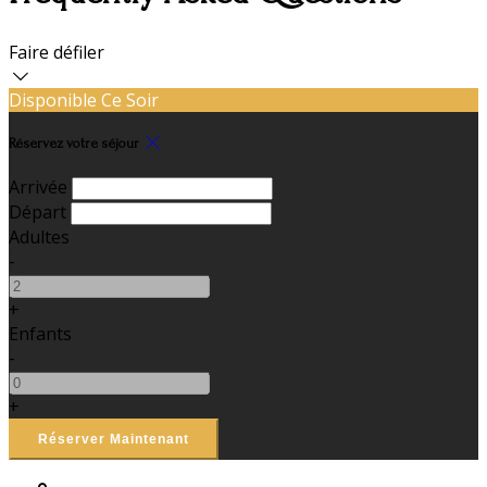
Faire défiler
Disponible Ce Soir
Réservez votre séjour
Arrivée
Départ
Adultes
-
+
Enfants
-
+