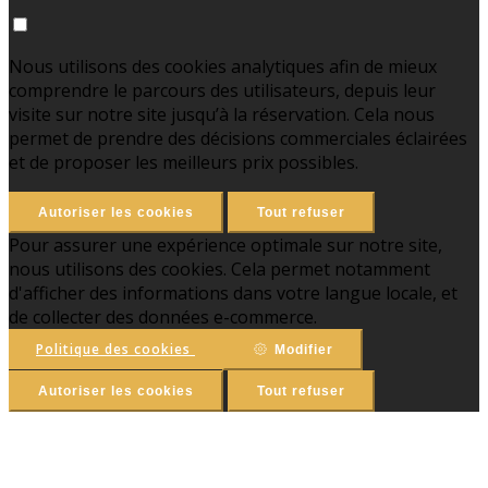
Nous utilisons des cookies analytiques afin de mieux
comprendre le parcours des utilisateurs, depuis leur
visite sur notre site jusqu’à la réservation. Cela nous
permet de prendre des décisions commerciales éclairées
et de proposer les meilleurs prix possibles.
Autoriser les cookies
Tout refuser
Pour assurer une expérience optimale sur notre site,
nous utilisons des cookies. Cela permet notamment
d'afficher des informations dans votre langue locale, et
de collecter des données e-commerce.
Politique des cookies
Modifier
Autoriser les cookies
Tout refuser