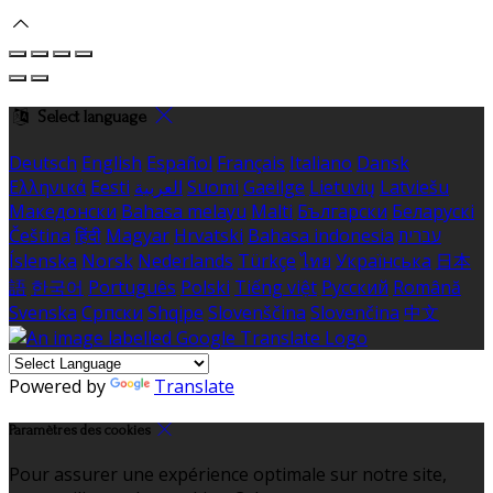
Select language
Deutsch
English
Español
Français
Italiano
Dansk
Ελληνικά
Eesti
العربية
Suomi
Gaeilge
Lietuvių
Latviešu
Македонски
Bahasa melayu
Malti
Български
Беларускі
Čeština
हिंदी
Magyar
Hrvatski
Bahasa indonesia
עברית
Íslenska
Norsk
Nederlands
Türkçe
ไทย
Українська
日本
語
한국어
Português
Polski
Tiếng việt
Русский
Română
Svenska
Српски
Shqipe
Slovenščina
Slovenčina
中文
Powered by
Translate
Paramètres des cookies
Pour assurer une expérience optimale sur notre site,