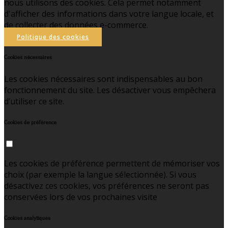
nous utilisons des cookies. Cela permet notamment
d'afficher des informations dans votre langue locale, et
de collecter des données e-commerce.
Politique des cookies
Cookies nécessaires
Les cookies nécessaires sont indispensables au bon
fonctionnement du site. Les désactiver vous empêchera
d’utiliser ce site.
Cookies de préférence
Les cookies de préférence permettent de mémoriser vos
choix (par exemple la langue sélectionnée). Si vous
désactivez ces cookies, vos préférences ne seront pas
conservées lors de vos prochaines visite
Cookies analytiques