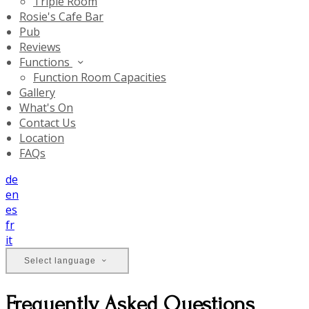
Triple Room
Rosie's Cafe Bar
Pub
Reviews
Functions
Function Room Capacities
Gallery
What's On
Contact Us
Location
FAQs
de
en
es
fr
it
Select language
Frequently Asked Questions