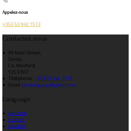
Appelez-nous
+353 53 942 1513
Contactez nous
90 Main Street,
Gorey,
Co. Wexford,
Y25 E3V2
Téléphone
:
+353 53 942 1513
Email:
bookings.lga@gmail.com
Language
Deutsch
English
Español