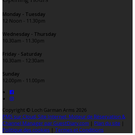
Monday - Tuesday
12 Noon - 11.30pm
Wednesday - Thursday
10.30am - 11.30pm
Friday - Saturday
10.30am - 12:30am
Sunday
12.00pm - 11.00pm
Copyright ©
Loch Garman Arms 2026
PMS sur Cloud, Site Internet, Moteur de Réservation &
Channel Manager par GuestDiary.com
|
Plan du site
|
Politique des cookies
|
Termes et Conditions