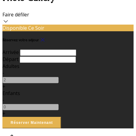
Faire défiler
Disponible Ce Soir
Réservez votre séjour
Arrivée
Départ
Adultes
-
+
Enfants
-
+