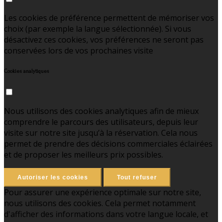
Les cookies de préférence permettent de mémoriser vos
choix (par exemple la langue sélectionnée). Si vous
désactivez ces cookies, vos préférences ne seront pas
conservées lors de vos prochaines visite
Cookies analytiques
Nous utilisons des cookies analytiques afin de mieux
comprendre le parcours des utilisateurs, depuis leur
visite sur notre site jusqu’à la réservation. Cela nous
permet de prendre des décisions commerciales éclairées
et de proposer les meilleurs prix possibles.
Autoriser les cookies
Tout refuser
Pour assurer une expérience optimale sur notre site,
nous utilisons des cookies. Cela permet notamment
d'afficher des informations dans votre langue locale, et