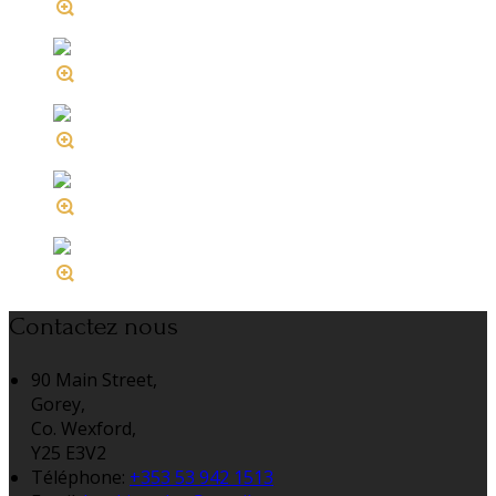
Contactez nous
90 Main Street,
Gorey,
Co. Wexford,
Y25 E3V2
Téléphone
:
+353 53 942 1513