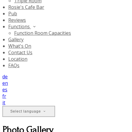
Triple Room
Rosie's Cafe Bar
Pub
Reviews
Functions
Function Room Capacities
Gallery
What's On
Contact Us
Location
FAQs
de
en
es
fr
it
Select language
Photo Gallery