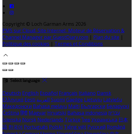
Copyright ©
Loch Garman Arms 2026
PMS sur Cloud, Site Internet, Moteur de Réservation &
Channel Manager par GuestDiary.com
|
Plan du site
|
Politique des cookies
|
Termes et Conditions
Select language
Deutsch
English
Español
Français
Italiano
Dansk
Ελληνικά
Eesti
العربية
Suomi
Gaeilge
Lietuvių
Latviešu
Македонски
Bahasa melayu
Malti
Български
Беларускі
Čeština
हिंदी
Magyar
Hrvatski
Bahasa indonesia
עברית
Íslenska
Norsk
Nederlands
Türkçe
ไทย
Українська
日本
語
한국어
Português
Polski
Tiếng việt
Русский
Română
Svenska
Српски
Shqipe
Slovenščina
Slovenčina
中文