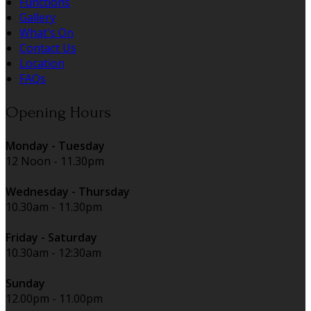
Functions
Gallery
What's On
Contact Us
Location
FAQs
Opening Hours
Monday - Tuesday
12 Noon - 11.30pm
Wednesday - Thursday
10.30am - 11.30pm
Friday - Saturday
10.30am - 12:30am
Sunday
12.00pm - 11.00pm